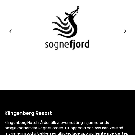
Klingenberg Resort
Klingenberg Hotel i Årdal tilbyr overnatting i sjarmerande
omgjevnader ved Sognefjorden. Eit opphald hos oss kan vere så
mykje; ein stad å trekke seg tilbake, lade opp og hente nye krefter.