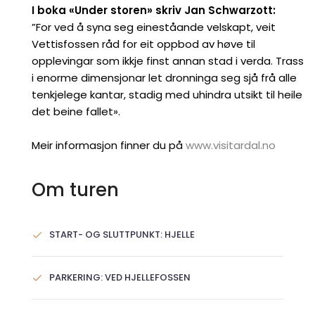
I boka «Under storen» skriv Jan Schwarzott:
”For ved å syna seg eineståande velskapt, veit
Vettisfossen råd for eit oppbod av høve til
opplevingar som ikkje finst annan stad i verda. Trass
i enorme dimensjonar let dronninga seg sjå frå alle
tenkjelege kantar, stadig med uhindra utsikt til heile
det beine fallet».
Meir informasjon finner du på
www.visitardal.no
Om turen
START- OG SLUTTPUNKT: HJELLE
PARKERING: VED HJELLEFOSSEN