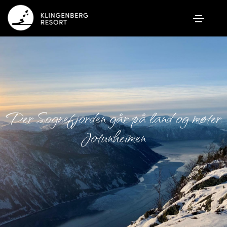
Der Sognefjorden går på land og møter
Jotunheimen