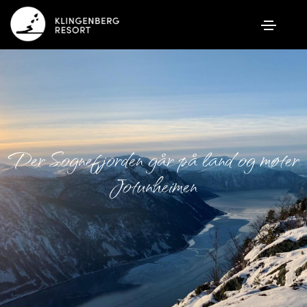
Der Sognefjorden går på land og møter
Jotunheimen