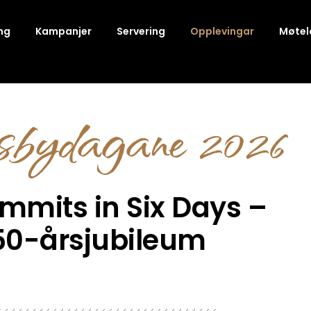
ng
Kampanjer
Servering
Opplevingar
Møtel
gsbydagane 2026
ummits in Six Days –
50-årsjubileum