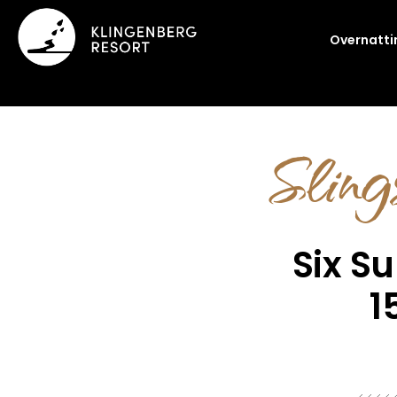
Overnatti
Slin
Six S
1