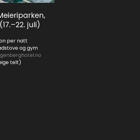
eieriparken,
7.–22. juli)
on per natt
 badstove og gym
ngenberghotel.no
ige telt)