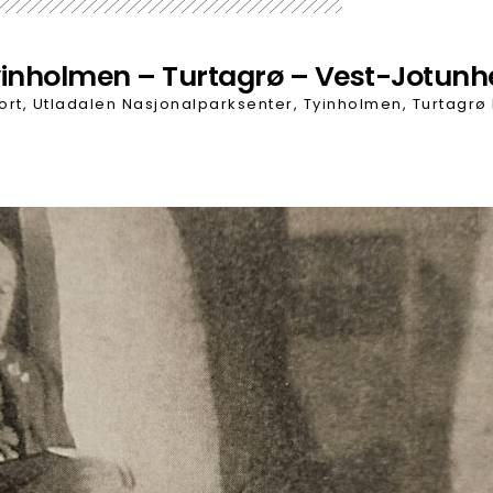
 – Tyinholmen – Turtagrø – Vest-Jotun
sort, Utladalen Nasjonalparksenter, Tyinholmen, Turtagrø