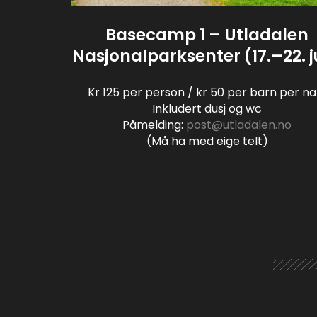
Basecamp 1 – Utladalen
Nasjonalparksenter (17.–22. j
Kr 125 per person / kr 50 per barn per na
Inkludert dusj og wc
Påmelding:
post@utladalen.no
(Må ha med eige telt)