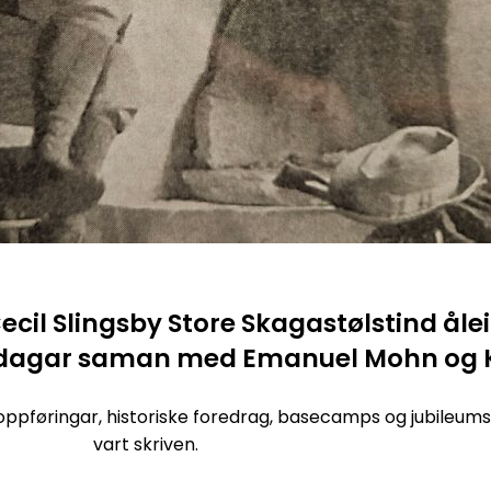
 Cecil Slingsby Store Skagastølstind åle
m dagar saman med Emanuel Mohn og K
toppføringar, historiske foredrag, basecamps og jubileum
vart skriven.