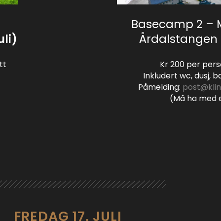
Basecamp 2 – M
uli)
Årdalstangen (1
tt
Kr 200 per pers
Inkludert wc, dusj,
Påmelding:
post@kli
(Må ha med e
FREDAG 17. JULI