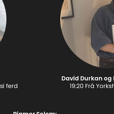
David Durkan og 
si ferd
19:20 Frå Yorksh
Rigmor Solem: