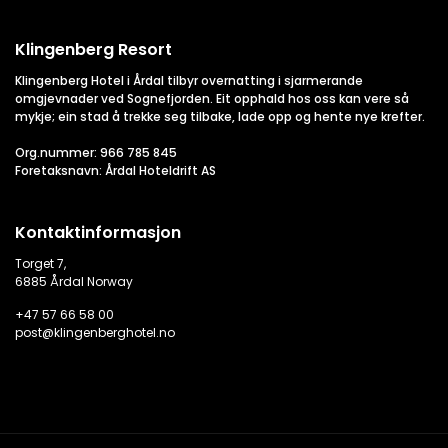
Klingenberg Resort
Klingenberg Hotel i Årdal tilbyr overnatting i sjarmerande
omgjevnader ved Sognefjorden. Eit opphald hos oss kan vere så
mykje; ein stad å trekke seg tilbake, lade opp og hente nye krefter.
Org.nummer: 966 785 845
Foretaksnavn: Årdal Hoteldrift AS
Kontaktinformasjon
Torget 7,
6885 Årdal Norway
+47 57 66 58 00
post@klingenberghotel.no