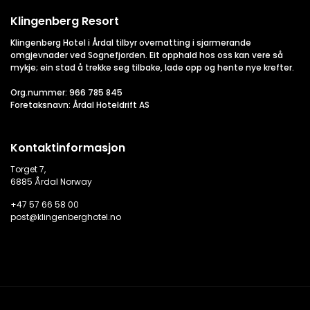
Klingenberg Resort
Klingenberg Hotel i Årdal tilbyr overnatting i sjarmerande
omgjevnader ved Sognefjorden. Eit opphald hos oss kan vere så
mykje; ein stad å trekke seg tilbake, lade opp og hente nye krefter.
Org.nummer: 966 785 845
Foretaksnavn: Årdal Hoteldrift AS
Kontaktinformasjon
Torget 7,
6885 Årdal Norway
+47 57 66 58 00
post@klingenberghotel.no