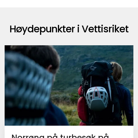
Høydepunkter i Vettisriket
Norrøna på turbesøk på